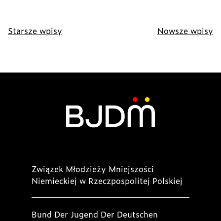
Nawigacja
Starsze wpisy
Nowsze wpisy
po
wpisach
Związek Młodzieży Mniejszości
Niemieckiej w Rzeczpospolitej Polskiej
Bund Der Jugend Der Deutschen