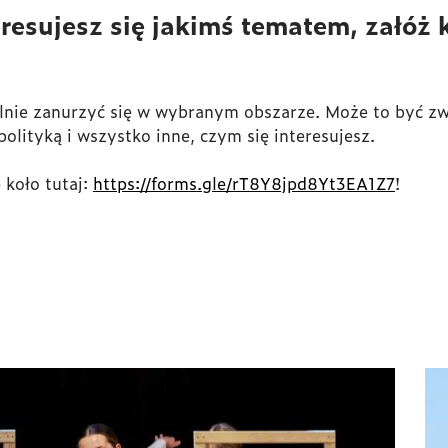
teresujesz się jakimś tematem, załóż
lnie zanurzyć się w wybranym obszarze. Może to być zw
olityką i wszystko inne, czym się interesujesz.
 koło tutaj:
https://forms.gle/rT8Y8jpd8Yt3EA1Z7
!