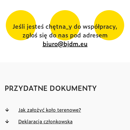
Jeśli jesteś chętna_y do współpracy,
zgłoś się do nas pod adresem
biuro@bjdm.eu
PRZYDATNE DOKUMENTY
Jak założyć koło terenowe?
Deklaracja członkowska