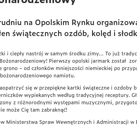
grudniu na Opolskim Rynku organizow
en świątecznych ozdób, kolęd i słodk
zki i ciepły nastrój w samym środku zimy… To już trady
Bożonarodzeniowy! Pierwszy opolski jarmark został zo
ze grono – od członków mniejszości niemieckiej po prz
z bożonarodzeniowego namiotu.
aopatrzyć się w przepiękne kartki świąteczne i ozdoby 
erniczków wypiekanych według tradycyjnej receptury. Gł
ączony z różnorodnymi występami muzycznymi, przygoto
ie może Cię tam zabraknąć!
ów Ministerstwa Spraw Wewnętrznych i Administracji w 