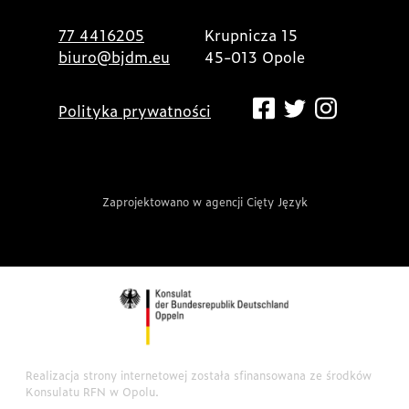
77 4416205
Krupnicza 15
biuro@bjdm.eu
45-013 Opole
Polityka prywatności
Zaprojektowano w agencji Cięty Język
Realizacja strony internetowej została sfinansowana ze środków
Konsulatu RFN w Opolu.