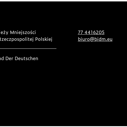
eży Mniejszości
77 4416205
Rzeczpospolitej Polskiej
biuro@bjdm.eu
nd Der Deutschen