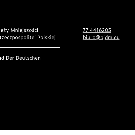
eży Mniejszości
77 4416205
Rzeczpospolitej Polskiej
biuro@bjdm.eu
nd Der Deutschen