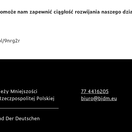
omoże nam zapewnić ciągłość rozwijania naszego dzia
pl/9nrg2r
eży Mniejszości
77 4416205
Rzeczpospolitej Polskiej
biuro@bjdm.eu
nd Der Deutschen