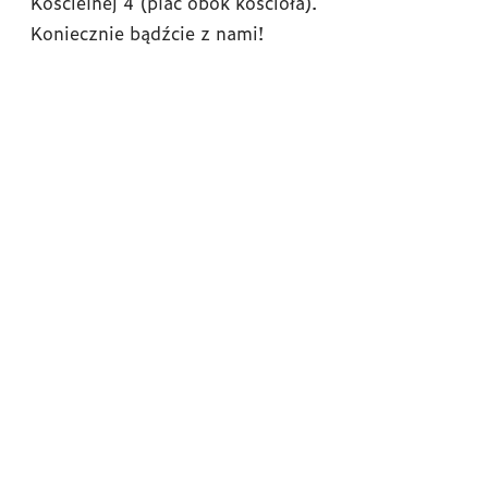
Kościelnej 4 (plac obok kościoła).
Koniecznie bądźcie z nami!