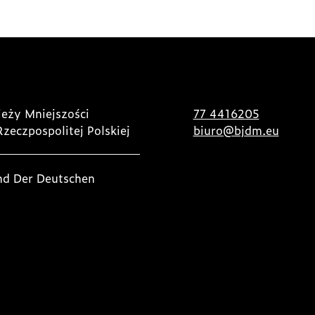
eży Mniejszości
77 4416205
Rzeczpospolitej Polskiej
biuro@bjdm.eu
nd Der Deutschen