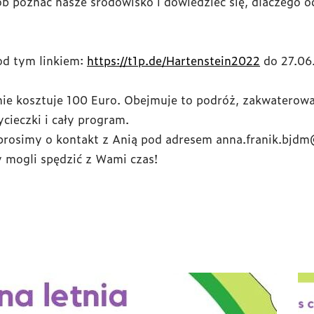
poznać nasze środowisko i dowiedzieć się, dlaczego oc
od tym linkiem:
https://t1p.de/Hartenstein2022
do 27.06.
anie kosztuje 100 Euro. Obejmuje to podróż, zakwaterow
cieczki i cały program.
 prosimy o kontakt z Anią pod adresem anna.franik.bjd
 mogli spędzić z Wami czas!