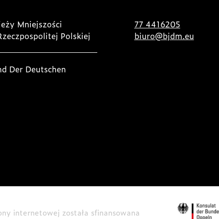
eży Mniejszości
77 4416205
Rzeczpospolitej Polskiej
biuro@bjdm.eu
nd Der Deutschen
rony internetowej została sfinansowana