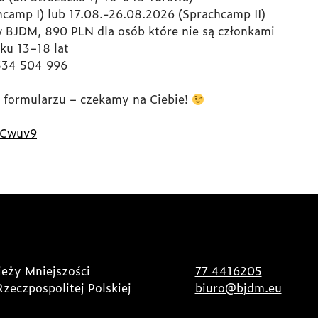
hcamp I) lub 17.08.-26.08.2026 (Sprachcamp II)
w BJDM, 890 PLN dla osób które nie są członkami
ku 13–18 lat
534 504 996
w formularzu – czekamy na Ciebie!
KCwuv9
eży Mniejszości
77 4416205
Rzeczpospolitej Polskiej
biuro@bjdm.eu