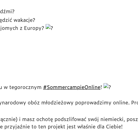
udźmi?
ędzić wakacje?
ajomych z Europy?
łu w tegorocznym
#SommercampieOnline
!
ynarodowy obóz młodzieżowy poprowadzimy online. Proj
(włącznie) i masz ochotę podszlifować swój niemiecki, po
przyjaźnie to ten projekt jest właśnie dla Ciebie!