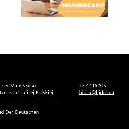
eży Mniejszości
77 4416205
Rzeczpospolitej Polskiej
biuro@bjdm.eu
nd Der Deutschen