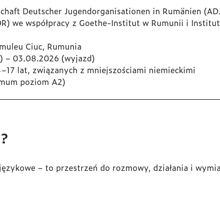
chaft Deutscher Jugendorganisationen in Rumänien
(ADJ
R) we współpracy z
Goethe-Institut
w Rumunii i
Institu
umuleu Ciuc, Rumunia
) – 03.08.2026 (wyjazd)
–17 lat, związanych z mniejszościami niemieckimi
imum poziom A2)
a?
a językowe – to przestrzeń do rozmowy, działania i wym