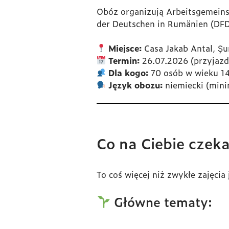
Obóz organizują
Arbeitsgemeins
der Deutschen in Rumänien
(DFD
Miejsce:
Casa Jakab Antal, Ș
Termin:
26.07.2026 (przyjazd
Dla kogo:
70 osób w wieku 14
Język obozu:
niemiecki (min
Co na Ciebie czek
To coś więcej niż zwykłe zajęci
Główne tematy: