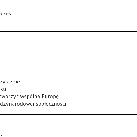
eczek
zyjaźnie
cku
łtworzyć wspólną Europę
iędzynarodowej społeczności