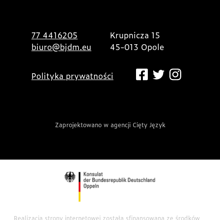
77 4416205
Krupnicza 15
biuro@bjdm.eu
45-013 Opole
Polityka prywatności
Zaprojektowano w agencji Cięty Język
Realizacja strony internetowej została sfinansowana ze środków