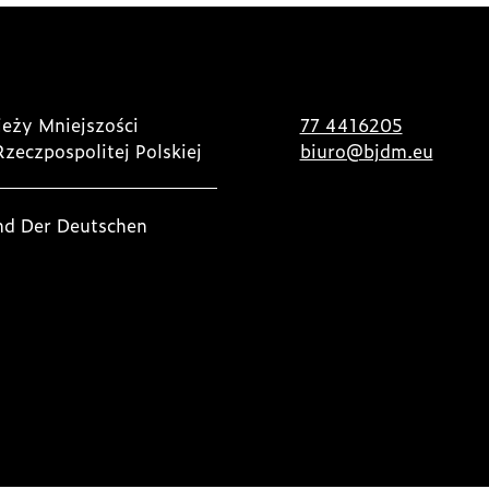
eży Mniejszości
77 4416205
Rzeczpospolitej Polskiej
biuro@bjdm.eu
nd Der Deutschen