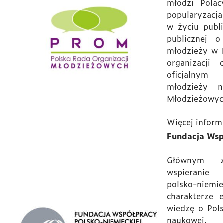
młodzi Pola
popularyzacja
w życiu publ
publicznej o
młodzieży w 
organizacji
oficjalnym 
młodzieży n
Młodzieżowyc
Więcej inform
Fundacja Wsp
Głównym z
wspieranie 
polsko-niemi
charakterze 
wiedzę o Pol
naukowej