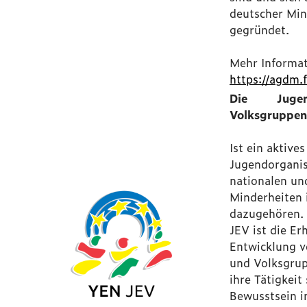
deutscher Min
gegründet.
Mehr Informat
https://agdm.
Die Jugen
Volksgruppen
Ist ein aktive
Jugendorganis
nationalen un
Minderheiten 
dazugehören. 
JEV ist die Er
Entwicklung v
und Volksgru
ihre Tätigkeit 
Bewusstsein i