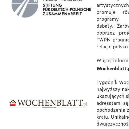
artystycznyc
promuje ró
programy st
debaty. Zaró
poprzez proj
FWPN pragnie
relacje polsko
Więcej inform
Wochenblatt.
Tygodnik Woch
najwyższy nak
ukazujących s
adresatami są
pochodzenia z
kraju. Unikaln
dwujęzycznośc