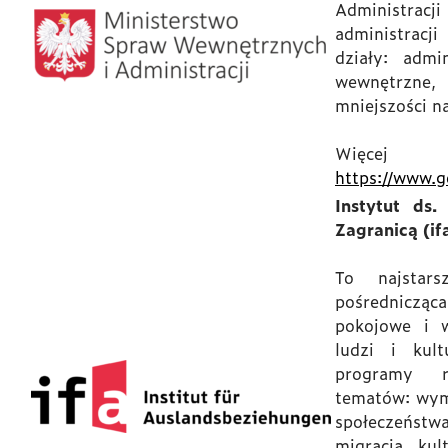
Administrac
administracji
działy: admi
wewnętrzne,
mniejszości n
Więce
https://www.g
Instytut ds.
Zagranicą (if
To najstars
pośrednicząca
pokojowe i w
ludzi i kul
programy r
tematów: wymi
społeczeństwa
migracja, kul