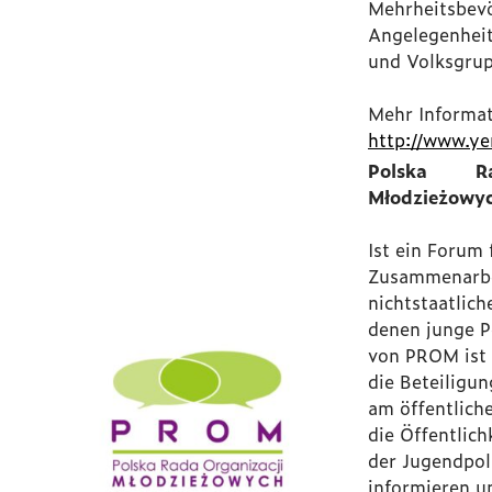
Mehrheitsbevö
Angelegenheit
und Volksgru
Mehr Informat
http://www.ye
Polska Ra
Młodzieżowy
Ist ein Forum 
Zusammenarbe
nichtstaatlic
denen junge P
von PROM ist 
die Beteiligu
am öffentlich
die Öffentlich
der Jugendpoli
informieren u