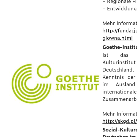
– Regionale F
– Entwicklung
Mehr Informat
http://fundacj
glowna.html
Goethe-Instit
Ist das w
Kulturinstitu
Deutschland
Kenntnis der
im Ausland
internatio
Zusammenarbe
Mehr Informat
http://skgd.pl
Sozial-Kultur
Deutschen im