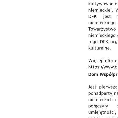
kultywowan
niemieckiej. 
DFK jest t
niemiecki
Towarzystw
niemieckiego 
tego DFK orga
kulturalne.
Więcej informa
https://www.df
Dom Współpra
Jest pierwsz
ponadpartyj
niemieckich in
połączyły 
umiejętności