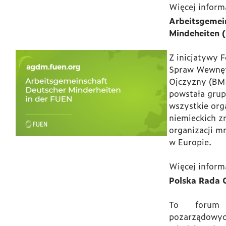
Więcej inform
Arbeitsge
Mindeheiten
Z inicjatywy 
Spraw Wewnęt
Ojczyzny (BMI
powstała grup
wszystkie org
niemieckich z
organizacji m
w Europie.
Więcej inform
Polska Rada 
To forum w
pozarządowy