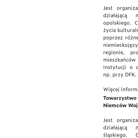
Jest organiza
działającą
opolskiego. 
życia kultura
poprzez różne
niemieckoj
regionie, pr
mieszkańcó
instytucji o 
np. przy DFK.
Więcej inform
Towarzystw
Niemców Woj
Jest organiza
działającą
śląskiego.