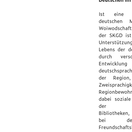
Ist eine O
deutschen M
Woiwodschaf
der SKGD ist
Unterstützu
Lebens der d
durch versc
Entwic
deutschsprach
der Region,
Zweispra
Regionbewohn
dabei soziale
der Bege
Bibliotheken,
bei de
Freundschaftsk