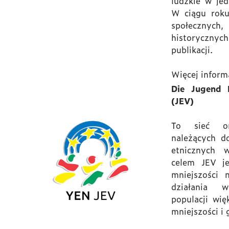
ludzkie w je
W ciągu roku
społecznych,
historyczny
publikacji.
Więcej inform
Die Jugend 
(JEV)
To sieć org
należących d
etnicznych 
celem JEV j
mniejszości 
działania 
populacji wi
mniejszości i 