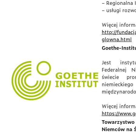
– Regionalna I
– usługi rozw
Więcej informa
http://fundacj
glowna.html
Goethe-Instit
Jest insty
Federalnej N
świecie pr
niemieck
międzynarodow
Więcej informa
https://www.g
Towarzystw
Niemców na Ś