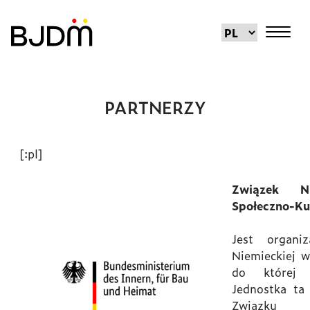
PARTNERZY
[:pl]
Związek Ni
Społeczno-Ku
Jest organi
Niemieckiej w
do której
Jednostka ta
Związku 