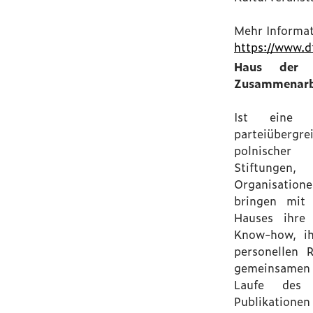
Mehr Informat
https://www.df
Haus der De
Zusammenarb
Ist eine b
parteiübergr
polnische
Stiftungen,
Organisation
bringen mit
Hauses ihre
Know-how, ihr
personellen 
gemeinsamen T
Laufe des 
Publikatione