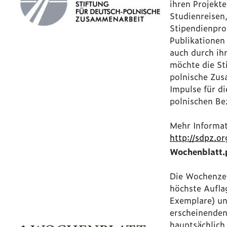
ihren Projekt
Studienreisen
Stipendienpr
Publikationen
auch durch ih
möchte die St
polnische Zu
Impulse für d
polnischen Be
Mehr Informat
http://sdpz.or
Wochenblatt.
Die Wochenzei
höchste Aufla
Exemplare) un
erscheinenden
hauptsächlich