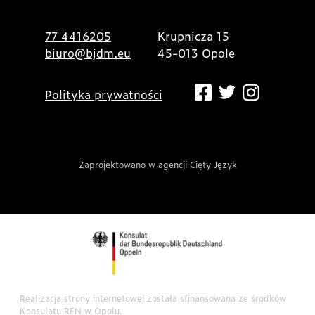
77 4416205
Krupnicza 15
biuro@bjdm.eu
45-013 Opole
Polityka prywatności
Zaprojektowano w agencji Cięty Język
Realizacja strony internetowej została sfinansowana ze środków
Konsulatu RFN w Opolu.