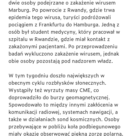
dwie osoby podejrzane o zakażenie wirusem
Marburg. Po powrocie z Rwandy, gdzie trwa
epidemia tego wirusa, turyści podróżowali
pociągiem z Frankfurtu do Hamburga. Jedną z
osób był student medycyny, który pracował w
szpitalu w Rwandzie, gdzie miał kontakt z
zakażonymi pacjentami. Po przeprowadzeniu
badań wykluczono zakażenie wirusem, jednak
obie osoby pozostają pod nadzorem władz.
W tym tygodniu doszło największych w
obecnym cyklu
rozbłysków słonecznych.
Wystąpiły też wyrzuty masy CME, co
doprowadziło do burzy geomagnetycznej.
Spowodowało to między innymi zakłócenia w
komunikacji radiowej, systemach nawigacji, a
także w działaniach sond kosmicznych. Osoby
przebywające w pobliżu koła podbiegunowego
miały okazję obserwować piękną zorzę polarną.