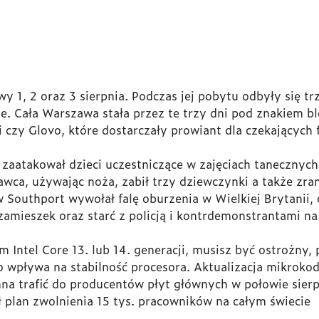
wy 1, 2 oraz 3 sierpnia. Podczas jej pobytu odbyły się
e. Cała Warszawa stała przez te trzy dni pod znakiem 
di czy Glovo, które dostarczały prowiant dla czekających
k zaatakował dzieci uczestniczące w zajęciach tanecznyc
wca, używając noża, zabił trzy dziewczynki a także zran
w Southport wywołał falę oburzenia w Wielkiej Brytanii,
zamieszek oraz starć z policją i kontrdemonstrantami na 
em Intel Core 13. lub 14. generacji, musisz być ostrożn
 wpływa na stabilność procesora. Aktualizacja mikrokod
nna trafić do producentów płyt głównych w połowie sierp
ł plan zwolnienia 15 tys. pracowników na całym świecie