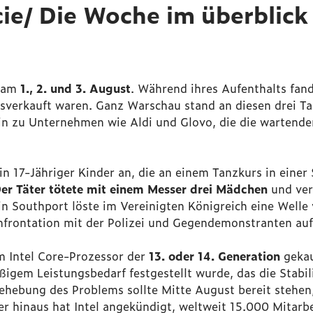
ie/ Die Woche im überblick
u am
1., 2. und 3. August
. Während ihres Aufenthalts fan
sverkauft waren. Ganz Warschau stand an diesen drei Ta
in zu Unternehmen wie Aldi und Glovo, die die wartende
in 17-Jähriger Kinder an, die an einem Tanzkurs in einer
D
er Täter tötete mit einem Messer drei Mädchen
und ver
in Southport löste im Vereinigten Königreich eine Welle
frontation mit der Polizei und Gegendemonstranten auf 
m Intel Core-Prozessor der
13. oder 14. Generation
gekau
igem Leistungsbedarf festgestellt wurde, das die Stabil
Behebung des Problems sollte Mitte August bereit stehe
r hinaus hat Intel angekündigt, weltweit 15.000 Mitarbe