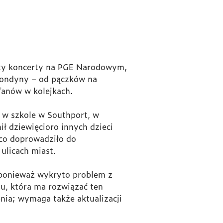
 trzy koncerty na PGE Narodowym,
blondyny – od pączków na
 fanów w kolejkach.
h w szkole w Southport, w
ił dziewięcioro innych dzieci
 co doprowadziło do
ulicach miast.
y, ponieważ wykryto problem z
u, która ma rozwiązać ten
nia; wymaga także aktualizacji