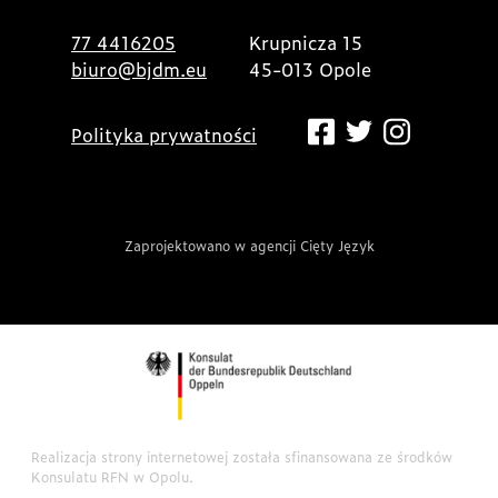
77 4416205
Krupnicza 15
biuro@bjdm.eu
45-013 Opole
Polityka prywatności
Zaprojektowano w agencji Cięty Język
Realizacja strony internetowej została sfinansowana ze środków
Konsulatu RFN w Opolu.