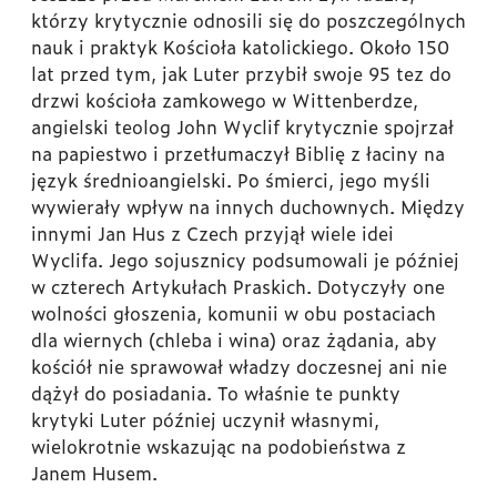
którzy krytycznie odnosili się do poszczególnych
nauk i praktyk Kościoła katolickiego. Około 150
lat przed tym, jak Luter przybił swoje 95 tez do
drzwi kościoła zamkowego w Wittenberdze,
angielski teolog John Wyclif krytycznie spojrzał
na papiestwo i przetłumaczył Biblię z łaciny na
język średnioangielski. Po śmierci, jego myśli
wywierały wpływ na innych duchownych. Między
innymi Jan Hus z Czech przyjął wiele idei
Wyclifa. Jego sojusznicy podsumowali je później
w czterech Artykułach Praskich. Dotyczyły one
wolności głoszenia, komunii w obu postaciach
dla wiernych (chleba i wina) oraz żądania, aby
kościół nie sprawował władzy doczesnej ani nie
dążył do posiadania. To właśnie te punkty
krytyki Luter później uczynił własnymi,
wielokrotnie wskazując na podobieństwa z
Janem Husem.