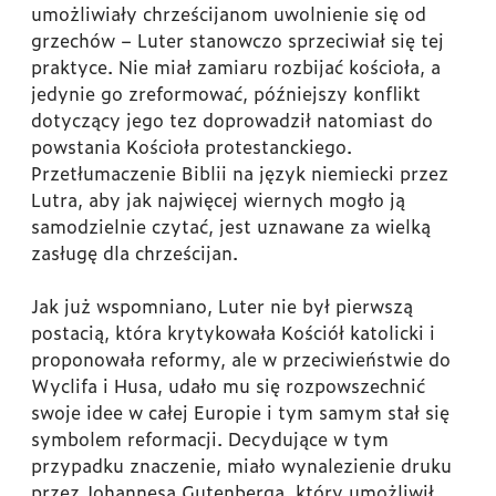
umożliwiały chrześcijanom uwolnienie się od
grzechów – Luter stanowczo sprzeciwiał się tej
praktyce. Nie miał zamiaru rozbijać kościoła, a
jedynie go zreformować, późniejszy konflikt
dotyczący jego tez doprowadził natomiast do
powstania Kościoła protestanckiego.
Przetłumaczenie Biblii na język niemiecki przez
Lutra, aby jak najwięcej wiernych mogło ją
samodzielnie czytać, jest uznawane za wielką
zasługę dla chrześcijan.
Jak już wspomniano, Luter nie był pierwszą
postacią, która krytykowała Kościół katolicki i
proponowała reformy, ale w przeciwieństwie do
Wyclifa i Husa, udało mu się rozpowszechnić
swoje idee w całej Europie i tym samym stał się
symbolem reformacji. Decydujące w tym
przypadku znaczenie, miało wynalezienie druku
przez Johannesa Gutenberga, który umożliwił