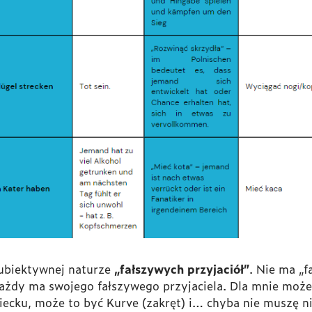
ubiektywnej naturze
„fałszywych przyjaciół”
. Nie ma „f
żdy ma swojego fałszywego przyjaciela. Dla mnie może t
iecku, może to być Kurve (zakręt) i… chyba nie muszę n