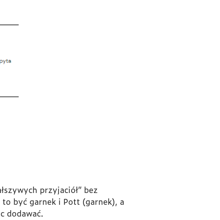
ałszywych przyjaciół” bez
o być garnek i Pott (garnek), a
ic dodawać.