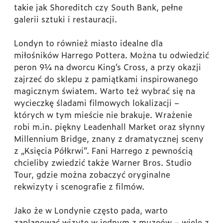
takie jak Shoreditch czy South Bank, pełne
galerii sztuki i restauracji.
Londyn to również miasto idealne dla
miłośników Harrego Pottera. Można tu odwiedzić
peron 9¾ na dworcu King’s Cross, a przy okazji
zajrzeć do sklepu z pamiątkami inspirowanego
magicznym światem. Warto też wybrać się na
wycieczkę śladami filmowych lokalizacji –
których w tym mieście nie brakuje. Wrażenie
robi m.in. piękny Leadenhall Market oraz słynny
Millennium Bridge, znany z dramatycznej sceny
z „Księcia Półkrwi”. Fani Harrego z pewnością
chcieliby zwiedzić także Warner Bros. Studio
Tour, gdzie można zobaczyć oryginalne
rekwizyty i scenografie z filmów.
Jako że w Londynie często pada, warto
zaplanować wizytę w jednym z muzeów – wiele z