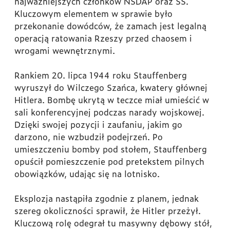
najważniejszych członków NSDAP oraz SS.
Kluczowym elementem w sprawie było
przekonanie dowódców, że zamach jest legalną
operacją ratowania Rzeszy przed chaosem i
wrogami wewnętrznymi.
Rankiem 20. lipca 1944 roku Stauffenberg
wyruszył do Wilczego Szańca, kwatery głównej
Hitlera. Bombę ukrytą w teczce miał umieścić w
sali konferencyjnej podczas narady wojskowej.
Dzięki swojej pozycji i zaufaniu, jakim go
darzono, nie wzbudził podejrzeń. Po
umieszczeniu bomby pod stołem, Stauffenberg
opuścił pomieszczenie pod pretekstem pilnych
obowiązków, udając się na lotnisko.
Eksplozja nastąpiła zgodnie z planem, jednak
szereg okoliczności sprawił, że Hitler przeżył.
Kluczową rolę odegrał tu masywny dębowy stół,