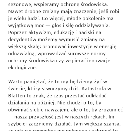
sezonowe, wspieramy ochronę środowiska.
Nawet drobne zmiany mają znaczenie, jeśli robi
je wielu ludzi. Co więcej, młode pokolenie ma
wyjątkową moc — głos i siłę oddziaływania.
Poprzez aktywizm, edukację i naciski na
decydentów możemy wymusić zmiany na
większą skalę: promować inwestycje w energię
odnawialną, wprowadzać surowsze normy
ochrony środowiska czy wspierać innowacje
ekologiczne.
Warto pamiętać, że to my będziemy żyć w
świecie, który stworzymy dziś. Katastrofa w
Blatten to znak, że czas przestać odkładać
działania na później. Nie chodzi o to, by
obwiniać siebie nawzajem, ale o to, by zrozumieć
— nasza przyszłość jest w naszych rękach. Im
szybciej zaczniemy działać, tym większa szansa,
że uda się spowolnić nieuniknione i ochronić to,