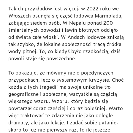
Takich przykładów jest więcej: w 2022 roku we
Włoszech osunęła się część lodowca Marmolada,
zabijając siedem osób. W Nepalu ponad 200
śmiertelnych powodzi i lawin błotnych odcięło
od świata całe wioski. W Andach lodowce znikają
tak szybko, że lokalne społeczności tracą źródła
wody pitnej. To, co kiedyś było rzadkością, dziś
powoli staje się powszechne.
To pokazuje, że mówimy nie o pojedynczych
przypadkach, lecz o systemowym kryzysie. Choć
każda z tych tragedii ma swoje unikalne tło
geograficzne i społeczne, wszystkie są częścią
większego wzoru. Wzoru, który będzie się
powtarzał coraz częściej i coraz boleśniej. Warto
więc traktować te zdarzenia nie jako odległe
dramaty, ale jako lekcje. I zadać sobie pytanie:
skoro to już nie pierwszy raz, to ile jeszcze