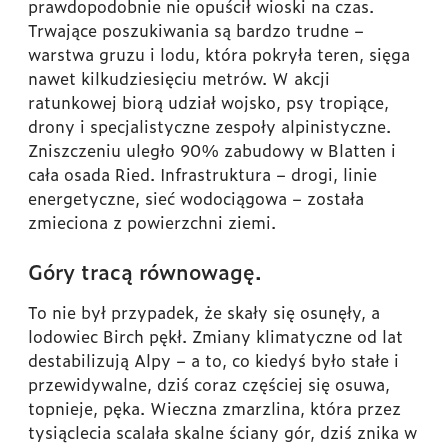
prawdopodobnie nie opuścił wioski na czas.
Trwające poszukiwania są bardzo trudne –
warstwa gruzu i lodu, która pokryła teren, sięga
nawet kilkudziesięciu metrów. W akcji
ratunkowej biorą udział wojsko, psy tropiące,
drony i specjalistyczne zespoły alpinistyczne.
Zniszczeniu uległo 90% zabudowy w Blatten i
cała osada Ried. Infrastruktura – drogi, linie
energetyczne, sieć wodociągowa – została
zmieciona z powierzchni ziemi.
Góry tracą równowagę.
To nie był przypadek, że skały się osunęły, a
lodowiec Birch pękł. Zmiany klimatyczne od lat
destabilizują Alpy – a to, co kiedyś było stałe i
przewidywalne, dziś coraz częściej się osuwa,
topnieje, pęka. Wieczna zmarzlina, która przez
tysiąclecia scalała skalne ściany gór, dziś znika w