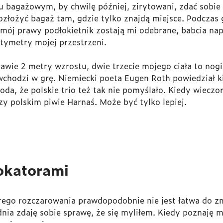
bagażowym, by chwilę później, zirytowani, zdać sobie
rozłożyć bagaż tam, gdzie tylko znajdą miejsce. Podczas
i mój prawy podłokietnik zostają mi odebrane, babcia na
tymetry mojej przestrzeni.
awie 2 metry wzrostu, dwie trzecie mojego ciała to nogi
wchodzi w grę. Niemiecki poeta Eugen Roth powiedział k
koda, że polskie trio też tak nie pomyślało. Kiedy wiec
 polskim piwie Harnaś. Może być tylko lepiej.
okatorami
rego rozczarowania prawdopodobnie nie jest łatwa do zm
nia zdaję sobie sprawę, że się myliłem. Kiedy poznaję 