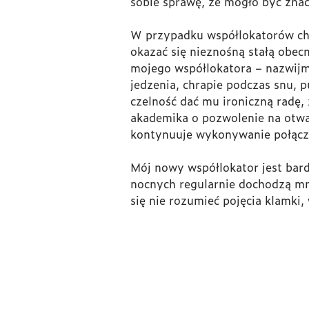
sobie sprawę, że mogło być znac
W przypadku współlokatorów cho
okazać się nieznośną stałą obe
mojego współlokatora – nazwijm
jedzenia, chrapie podczas snu, 
czelność dać mu ironiczną radę,
akademika o pozwolenie na otwar
kontynuuje wykonywanie połącze
Mój nowy współlokator jest bard
nocnych regularnie dochodzą mni
się nie rozumieć pojęcia klamki