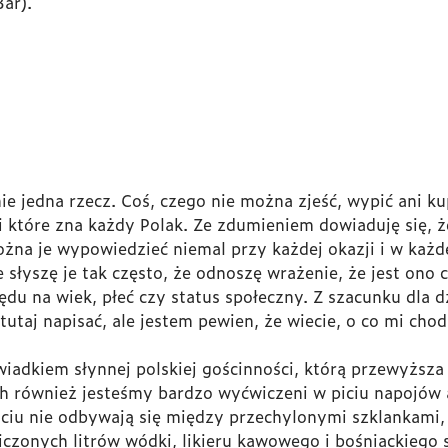
Bar).
e jedna rzecz. Coś, czego nie można zjeść, wypić ani kup
i które zna każdy Polak. Ze zdumieniem dowiaduję się, ż
ożna je wypowiedzieć niemal przy każdej okazji i w każde
słyszę je tak często, że odnoszę wrażenie, że jest ono
ędu na wiek, płeć czy status społeczny. Z szacunku dla d
utaj napisać, ale jestem pewien, że wiecie, o co mi chod
dkiem słynnej polskiej gościnności, którą przewyższa ty
h również jesteśmy bardzo wyćwiczeni w piciu napojów 
piciu nie odbywają się między przechylonymi szklankami,
iczonych litrów wódki, likieru kawowego i bośniackieg