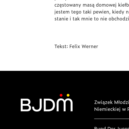
częstowany masą domowej kiełba
jestem tego taki pewien, kiedy 
stanie i tak mnie to nie obchod
Tekst: Felix Werner
Związek Młodzi
Niemieckiej w 
Bund Der Juge