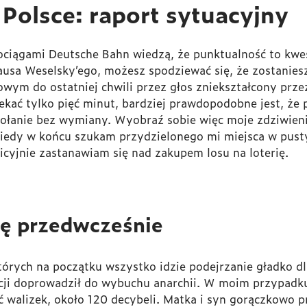
Polsce: raport sytuacyjny
ciągami Deutsche Bahn wiedzą, że punktualność to kwes
lausa Weselsky’ego, możesz spodziewać się, że zostanie
wym do ostatniej chwili przez głos zniekształcony prze
kać tylko pięć minut, bardziej prawdopodobne jest, że 
ołanie bez wymiany. Wyobraź sobie więc moje zdziwieni
 Kiedy w końcu szukam przydzielonego mi miejsca w pust
uicyjnie zastanawiam się nad zakupem losu na loterię.
się przedwcześnie
órych na początku wszystko idzie podejrzanie gładko d
kcji doprowadził do wybuchu anarchii. W moim przypadku
ięć walizek, około 120 decybeli. Matka i syn gorączkowo 