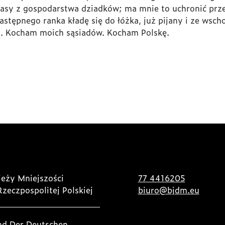
sy z gospodarstwa dziadków; ma mnie to uchronić prze
następnego ranka kładę się do łóżka, już pijany i ze ws
zi. Kocham moich sąsiadów. Kocham Polskę.
eży Mniejszości
77 4416205
Rzeczpospolitej Polskiej
biuro@bjdm.eu
nd Der Deutschen