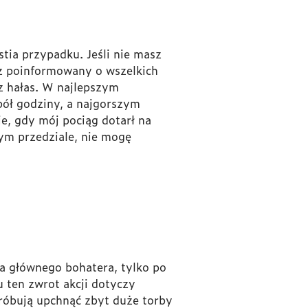
tia przypadku. Jeśli nie masz
sz poinformowany o wszelkich
z hałas. W najlepszym
pół godziny, a najgorszym
e, gdy mój pociąg dotarł na
ym przedziale, nie mogę
la głównego bohatera, tylko po
 ten zwrot akcji dotyczy
próbują upchnąć zbyt duże torby