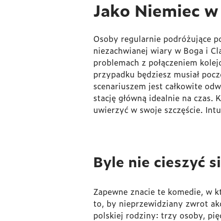
Jako Niemiec w 
Osoby regularnie podróżujące po
niezachwianej wiary w Boga i C
problemach z połączeniem kolejo
przypadku będziesz musiał pocze
scenariuszem jest całkowite odw
stację główną idealnie na czas.
uwierzyć w swoje szczęście. Int
Byle nie cieszyć 
Zapewne znacie te komedie, w kt
to, by nieprzewidziany zwrot a
polskiej rodziny: trzy osoby, p