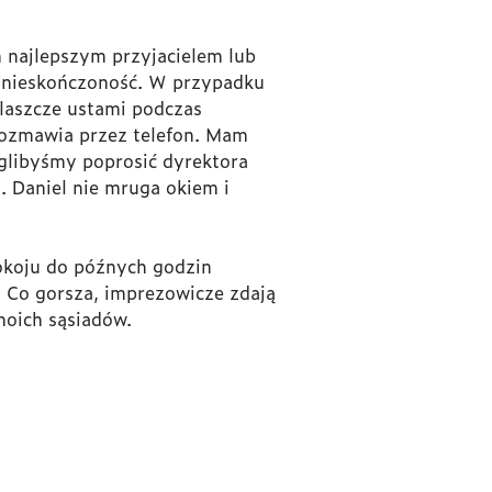
 najlepszym przyjacielem lub
w nieskończoność. W przypadku
laszcze ustami podczas
 rozmawia przez telefon. Mam
oglibyśmy poprosić dyrektora
. Daniel nie mruga okiem i
pokoju do późnych godzin
. Co gorsza, imprezowicze zdają
moich sąsiadów.