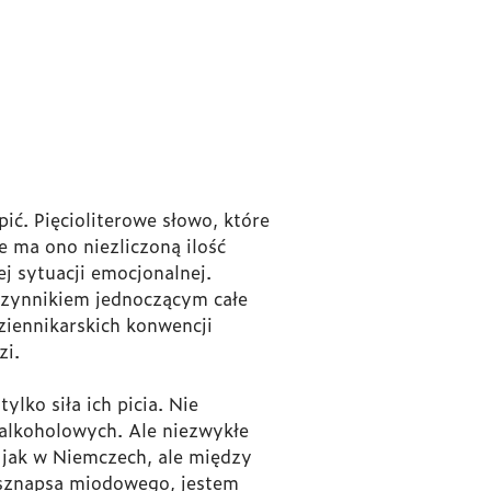
ić. Pięcioliterowe słowo, które
e ma ono niezliczoną ilość
j sytuacji emocjonalnej.
 czynnikiem jednoczącym całe
ziennikarskich konwencji
zi.
lko siła ich picia. Nie
alkoholowych. Ale niezwykłe
 jak w Niemczech, ale między
o sznapsa miodowego, jestem