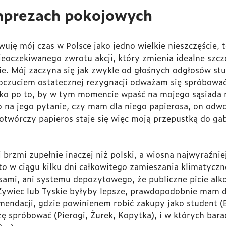
imprezach pokojowych
wuję mój czas w Polsce jako jedno wielkie nieszczęście, t
oczekiwanego zwrotu akcji, który zmienia idealne szcz
ie. Mój zaczyna się jak zwykle od głośnych odgłosów st
poczuciem ostatecznej rezygnacji odważam się spróbować
lko po to, by w tym momencie wpaść na mojego sąsiada 
na jego pytanie, czy mam dla niego papierosa, on odwd
twórczy papieros staje się więc moją przepustką do gab
 brzmi zupełnie inaczej niż polski, a wiosna najwyraźniej 
to w ciągu kilku dni całkowitego zamieszania klimatyczn
ami, ani systemu depozytowego, że publiczne picie alko
 Żywiec lub Tyskie byłyby lepsze, prawdopodobnie mam do
endacji, gdzie powinienem robić zakupy jako student (B
ę spróbować (Pierogi, Żurek, Kopytka), i w których bar