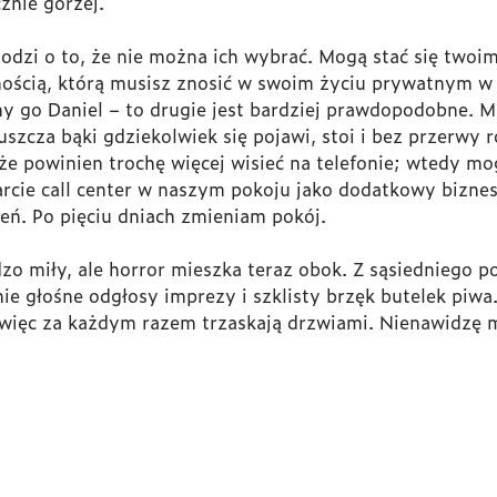
znie gorzej.
dzi o to, że nie można ich wybrać. Mogą stać się twoim
cnością, którą musisz znosić w swoim życiu prywatnym 
y go Daniel – to drugie jest bardziej prawdopodobne. M
puszcza bąki gdziekolwiek się pojawi, stoi i bez przerwy
 że powinien trochę więcej wisieć na telefonie; wtedy m
cie call center w naszym pokoju jako dodatkowy biznes
ń. Po pięciu dniach zmieniam pokój.
zo miły, ale horror mieszka teraz obok. Z sąsiedniego 
e głośne odgłosy imprezy i szklisty brzęk butelek piwa
, więc za każdym razem trzaskają drzwiami. Nienawidzę 