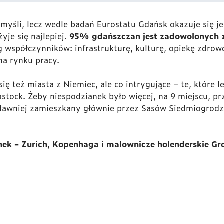
 myśli, lecz wedle badań Eurostatu Gdańsk okazuje się j
je się najlepiej.
95% gdańszczan jest zadowolonych z
 współczynników: infrastrukturę, kulturę, opiekę zdrow
na rynku pracy.
się też miasta z Niemiec, ale co intrygujące – te, które 
Rostock. Żeby niespodzianek było więcej, na 9 miejscu, p
 dawniej zamieszkany głównie przez Sasów Siedmiogrodz
nek – Zurich, Kopenhaga i malownicze holenderskie Gr