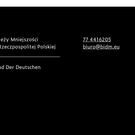
eży Mniejszości
77 4416205
Rzeczpospolitej Polskiej
biuro@bjdm.eu
nd Der Deutschen