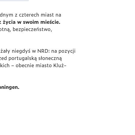
ednym z czterech miast na
 życia w swoim mieście.
otną, bezpieczeństwo,
leżały niegdyś w NRD: na pozycji
rzed portugalską słoneczną
kich – obecnie miasto Kluż-
oningen.