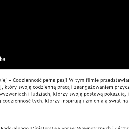
kiej – Codzienność pełna pasji W tym filmie przedstawi
j, który swoją codzienną pracą i zaangażowaniem przyc
 wyzwaniach i ludziach, którzy swoją postawą pokazują, j
j codzienność tych, którzy inspirują i zmieniają świat na
w Federalnego Ministerstwa Spraw Wewnętrznych i Ojcz