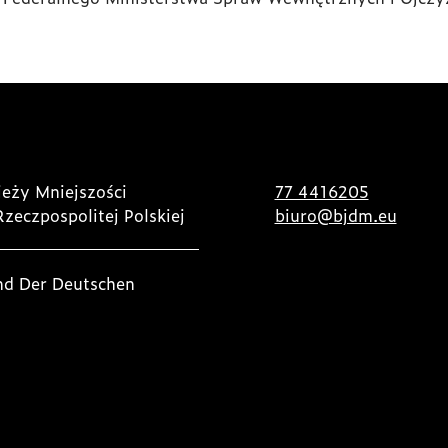
eży Mniejszości
77 4416205
Rzeczpospolitej Polskiej
biuro@bjdm.eu
nd Der Deutschen