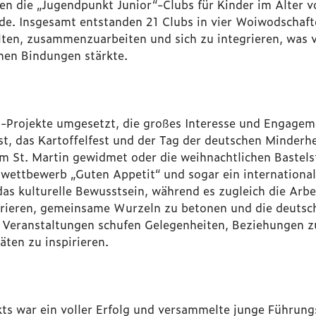
en die „Jugendpunkt Junior“-Clubs für Kinder im Alter vo
de. Insgesamt entstanden 21 Clubs in vier Woiwodschaft
lten, zusammenzuarbeiten und sich zu integrieren, was v
hen Bindungen stärkte.
i-Projekte umgesetzt, die großes Interesse und Engage
, das Kartoffelfest und der Tag der deutschen Minderhei
em St. Martin gewidmet oder die weihnachtlichen Bastel
ettbewerb „Guten Appetit“ und sogar ein international
das kulturelle Bewusstsein, während es zugleich die Arbe
grieren, gemeinsame Wurzeln zu betonen und die deutsc
 Veranstaltungen schufen Gelegenheiten, Beziehungen z
äten zu inspirieren.
s war ein voller Erfolg und versammelte junge Führungsk