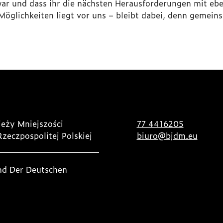
n war und dass ihr die nächsten Herausforderungen mit e
 Möglichkeiten liegt vor uns – bleibt dabei, denn gemei
eży Mniejszości
77 4416205
Rzeczpospolitej Polskiej
biuro@bjdm.eu
nd Der Deutschen