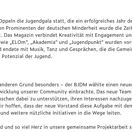
peln die Jugendgala statt, die ein erfolgreiches Jahr de
 Prominenten der deutschen Minderheit wurde die Zeits
t. Das Magazin verbindet Kreativität mit Engagement un
 wie „ELOm“, „Akademia“ und „Jugendpunkt“ wurden vorge
d endete mit Musik, Tanz und Gesprächen, die die Gemein
 Potenzial der Jugend.
anderen Grund besonders – der BJDM wählte einen neuen
wicklung unserer Community einbrachte. Das neue Team e
nschen dabei zu unterstützen, ihren Interessen nachzu
ir hoffen, dass der neue Vorstand diese Aufgabe mit d
und weitere nützliche Initiativen in die Wege leiten.
id und so viel Herz in unsere gemeinsame Projektarbeit s