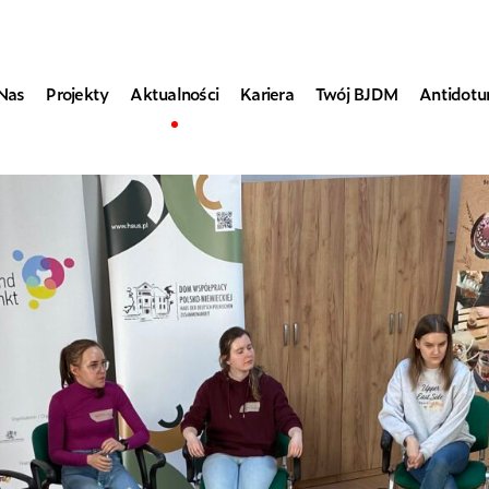
Nas
Projekty
Aktualności
Kariera
Twój BJDM
Antidot