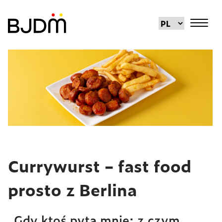
Currywurst – fast food
prosto z Berlina
Gdy ktoś pyta mnie; z czym