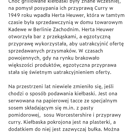
Choć grillowane kiełbaski były znane wcześniej,
na pomysł posypania ich przyprawą Curry w
1949 roku wpadła Herta Heuwer, która w tamtym
czasie była sprzedawczynią w domu towarowym
Kadewe w Berlinie Zachodnim. Herta Heuwer
otworzyła bar z przekąskami, a egzotyczną
przyprawę wykorzystała, aby uatrakcyjnić ofertę
sprzedawanych przysmaków. W czasach
powojennych, gdy na rynku brakowało
większości produktów, egzotyczna przyprawa
stała się świetnym uatrakcyjnieniem oferty.
Na przestrzeni lat niewiele zmieniło się, jeśli
chodzi o sposób podawania kiełbaski. Jest ona
serwowana na papierowej tacce ze specjalnym
sosem składającym się m.in. z pasty
pomidorowej, sosu Worcestershire i przyprawy
curry. Kiełbaska pokrojona jest na plasterki, a
dodatkiem do niej jest zazwyczaj bułka. Można