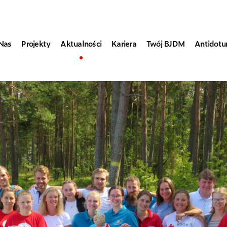
Nas
Projekty
Aktualności
Kariera
Twój BJDM
Antidot