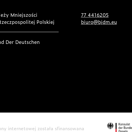
eży Mniejszości
77 4416205
Rzeczpospolitej Polskiej
biuro@bjdm.eu
nd Der Deutschen
rony internetowej została sfinansowana