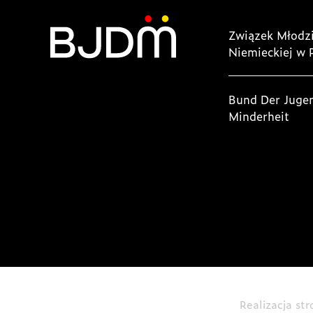
Związek Młodzi
Niemieckiej w 
Bund Der Juge
Minderheit
Realizacja st