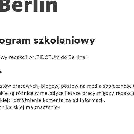
gram szkoleniowy
owy redakcji ANTIDOTUM do Berlina!
u:
atów prasowych, blogów, postów na media społeczności
 jakie są różnice w metodyce i etyce pracy między redakc
kiej: rozróżnienie komentarza od informacji.
nnikarskiej ma znaczenie?