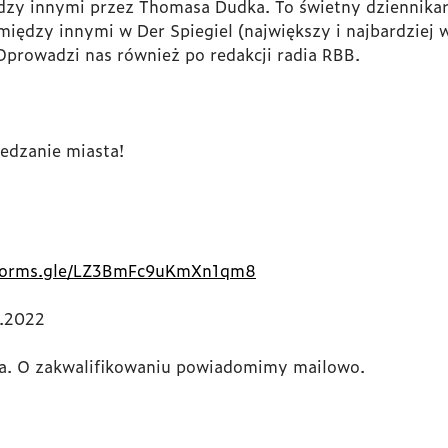
dzy innymi przez Thomasa Dudka. To świetny dziennik
iędzy innymi w Der Spiegiel (największy i najbardziej 
 Oprowadzi nas również po redakcji radia RBB.
edzanie miasta!
/forms.gle/LZ3BmFc9uKmXn1qm8
7.2022
na. O zakwalifikowaniu powiadomimy mailowo.