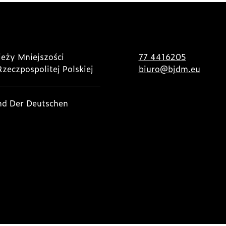
eży Mniejszości
77 4416205
Rzeczpospolitej Polskiej
biuro@bjdm.eu
nd Der Deutschen