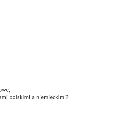
owe,
jami polskimi a niemieckimi?