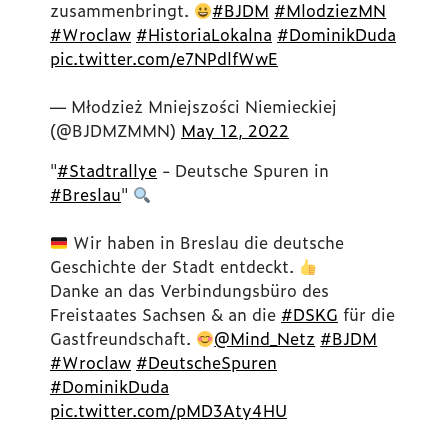
zusammenbringt.
#BJDM
#MlodziezMN
#Wroclaw
#HistoriaLokalna
#DominikDuda
pic.twitter.com/e7NPdlfWwE
— Młodzież Mniejszości Niemieckiej
(@BJDMZMMN)
May 12, 2022
"
#Stadtrallye
- Deutsche Spuren in
#Breslau
"
Wir haben in Breslau die deutsche
Geschichte der Stadt entdeckt.
Danke an das Verbindungsbüro des
Freistaates Sachsen & an die
#DSKG
für die
Gastfreundschaft.
@Mind_Netz
#BJDM
#Wroclaw
#DeutscheSpuren
#DominikDuda
pic.twitter.com/pMD3Aty4HU