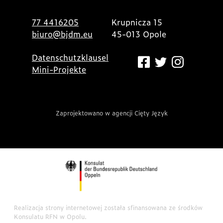
77 4416205
Krupnicza 15
biuro@bjdm.eu
45-013 Opole
Datenschutzklausel
Mini-Projekte
Zaprojektowano w agencji Cięty Język
Realizacja strony internetowej została sfinansowana ze środków
Konsulatu RFN w Opolu.