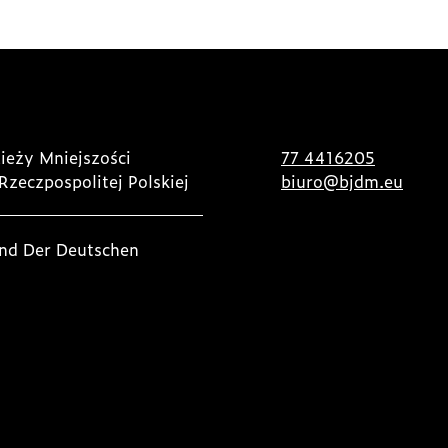
ieży Mniejszości
77 4416205
Rzeczpospolitej Polskiej
biuro@bjdm.eu
nd Der Deutschen