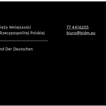
ieży Mniejszości
77 4416205
Rzeczpospolitej Polskiej
biuro@bjdm.eu
nd Der Deutschen