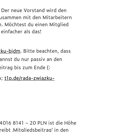
. Der neue Vorstand wird den
zusammen mit den Mitarbeitern
n. Möchtest du einen Mitglied
infacher als das!
zku-bjdm
. Bitte beachten, dass
annst du nur passiv an den
itrag bis zum Ende (:
n;
t1p.de/rada-zwiazku-
4016 8141 – 20 PLN ist die Höhe
ibt ‚Mitgliedsbeitrag‘ in den