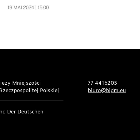
ieży Mniejszości
77 4416205
Rzeczpospolitej Polskiej
biuro@bjdm.eu
nd Der Deutschen