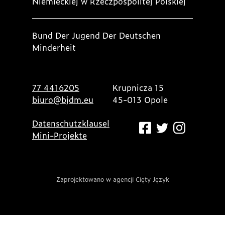
Niemieckiej w Rzeczpospolitej Polskiej
Bund Der Jugend Der Deutschen
Minderheit
77 4416205
Krupnicza 15
biuro@bjdm.eu
45-013 Opole
Datenschutzklausel
Mini-Projekte
Zaprojektowano w agencji Cięty Język