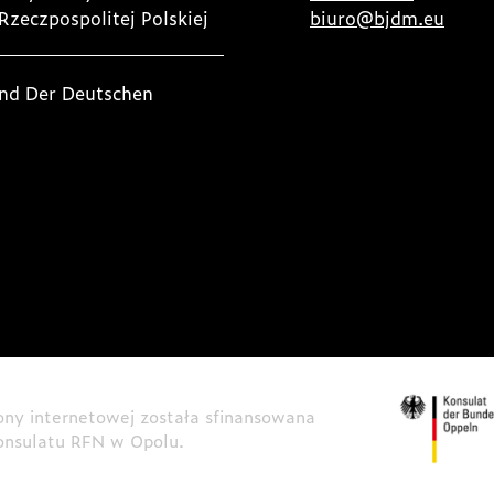
Rzeczpospolitej Polskiej
biuro@bjdm.eu
nd Der Deutschen
rony internetowej została sfinansowana
onsulatu RFN w Opolu.