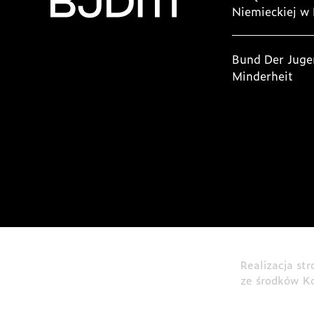
Niemieckiej w 
Bund Der Juge
Minderheit
Realizacja st
ze środków K