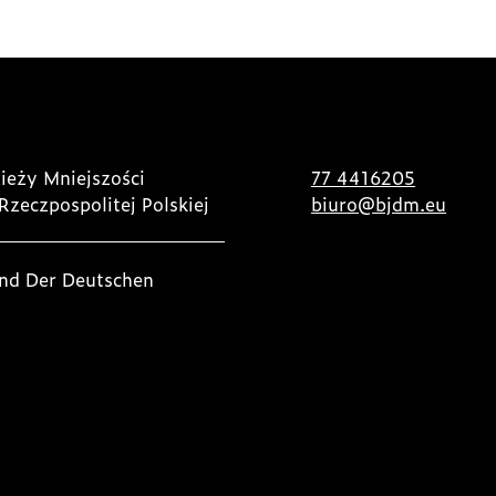
ieży Mniejszości
77 4416205
Rzeczpospolitej Polskiej
biuro@bjdm.eu
nd Der Deutschen